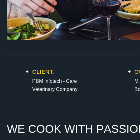
CLIENT:
O
PBM Infotech - Care
Mi
Veterinary Company
Bo
W
E
C
O
O
K
W
I
T
H
P
A
S
S
I
O