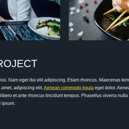
R
O
J
E
C
T
ies nisi. Nam eget dui elit adipiscing. Etiam rhoncus. Maecenas
amet, adipiscing elit.
Aenean commodo ligula
eget dolor. Aene
ero et ante rhoncus tincidunt tempus. Phasellus viverra nulla
d ipsum.