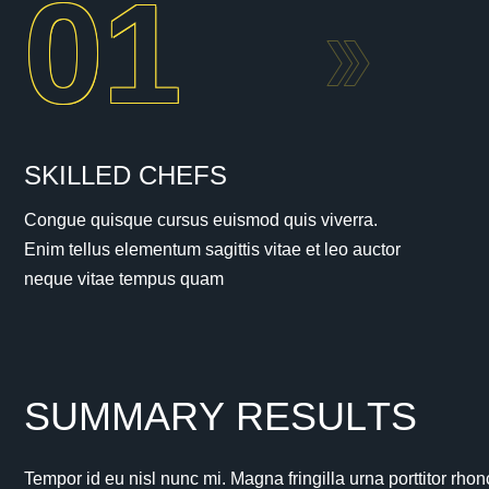
01
SKILLED CHEFS
Congue quisque cursus euismod quis viverra.
Enim tellus elementum sagittis vitae et leo auctor
neque vitae tempus quam
S
U
M
M
A
R
Y
R
E
S
U
L
T
S
Tempor id eu nisl nunc mi. Magna fringilla urna porttitor rhon