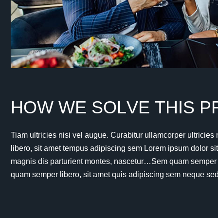
H
O
W
W
E
S
O
L
V
E
T
H
I
S
P
Tiam ultricies nisi vel augue. Curabitur ullamcorper ultric
libero, sit amet tempus adipiscing sem Lorem ipsum dolor sit 
magnis dis parturient montes, nascetur…Sem quam semper lib
quam semper libero, sit amet quis adipiscing sem neque se