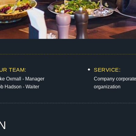
UR TEAM:
SERVICE:
ke Oxmall - Manager
Company corporat
b Hadson - Waiter
organization
N